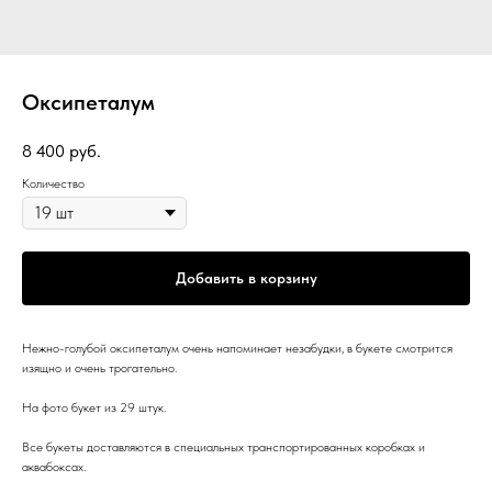
Оксипеталум
8 400
руб.
Количество
Добавить в корзину
Нежно-голубой оксипеталум очень напоминает незабудки, в букете смотрится
изящно и очень трогательно.
На фото букет из 29 штук.
Все букеты доставляются в специальных транспортированных коробках и
аквабоксах.