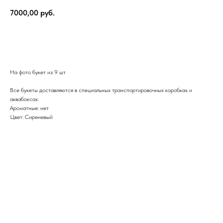
7000,00
руб.
Добавить в корзину
На фото букет из 9 шт
Все букеты доставляются в специальных транспортировочных коробках и
аквабоксах.
Ароматные: нет
Цвет: Сиреневый