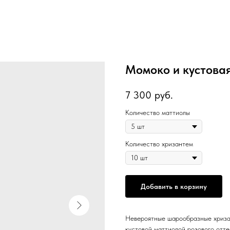
Момоко и кустова
7 300
руб.
Количество маттиолы
Количество хризантем
Добавить в корзину
Невероятные шарообразные хриза
кустовой маттиолой розового отте