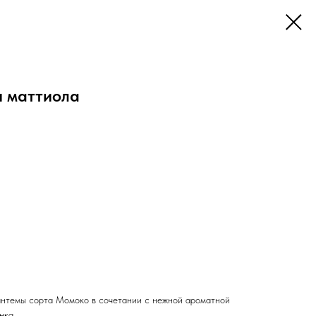
я маттиола
нтемы сорта Момоко в сочетании с нежной ароматной
нка.