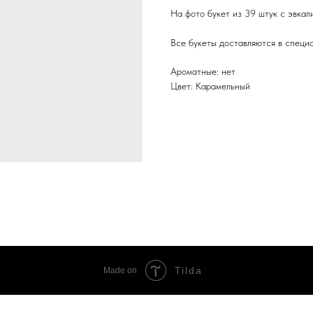
На фото букет из 39 штук с эвкал
Все букеты доставляются в специ
Ароматные: нет
Цвет: Карамельный
Tilda
Made on