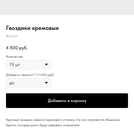
Гвоздики кремовые
Желтый
4 800
руб.
Количество
Добавить эвкалипт? (+600 руб)
Добавить в корзину
Крупные гвоздики нежного кремового оттенка. Из них получаются объемные
букеты, которые долго будут радовать получателя.