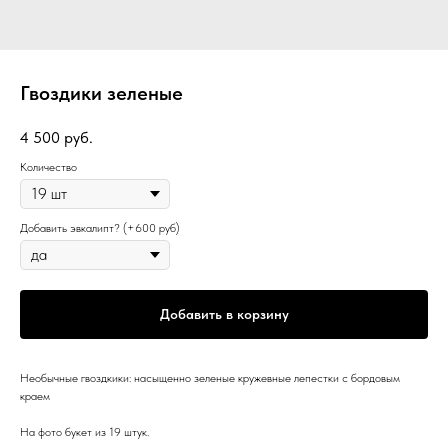
Гвоздики зеленые
4 500
руб.
Количество
Добавить эвкалипт? (+600 руб)
Добавить в корзину
Необычные гвоздкики: насыщенно зеленые кружевные лепестки с бордовым
краем
На фото букет из 19 штук.