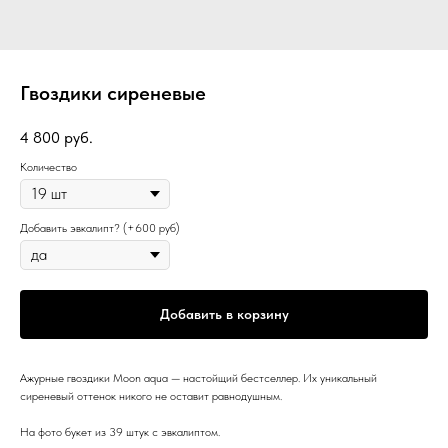
Гвоздики сиреневые
4 800
руб.
Количество
Добавить эвкалипт? (+600 руб)
Добавить в корзину
Ажурные гвоздики Moon aqua — настойщий бестселлер. Их уникальный
сиреневый оттенок никого не оставит равнодушным.
На фото букет из 39 штук с эвкалиптом.