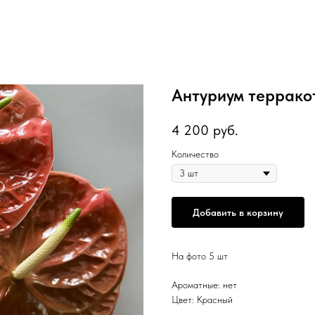
Антуриум террако
4 200
руб.
Количество
Добавить в корзину
На фото 5 шт
Ароматные: нет
Цвет: Красный